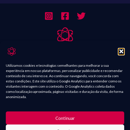
Sobre Nós
Contato
Utilizamos cookies e tecnologias semelhantes para melhorar a sua
experiência em nossas plataformas, personalizar publicidade e recomendar
Política de Comentários
conteúdo de seu interesse. Ao continuar navegando, você concorda com
estas condições. Este site utiliza o Google Analytics para entender como os
Política de Privacidade
visitantes interagem com o conteúdo. O Google Analytics coleta dados
como localização aproximada, páginas visitadas e duração da visita, de forma
Termos e condições
anonimizada.
O conteúdo presente nas postagens, como imagens de filmes,
Continuar
séries, quadrinhos, mangás e vídeos são marcas registradas e seus