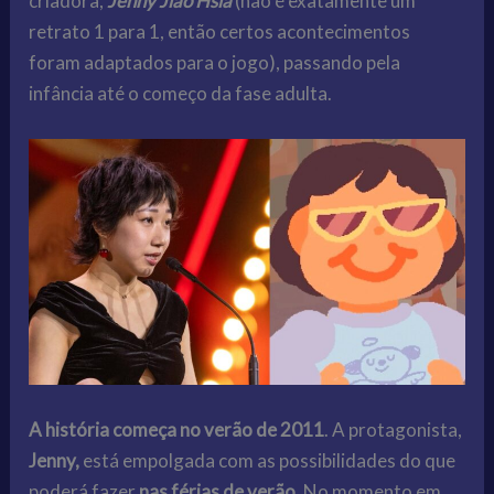
criadora,
Jenny Jiao Hsia
(não é exatamente um
retrato 1 para 1, então certos acontecimentos
foram adaptados para o jogo), passando pela
infância até o começo da fase adulta.
A história começa no verão de 2011
. A protagonista,
Jenny,
está empolgada com as possibilidades do que
poderá fazer
nas férias de verão.
No momento em