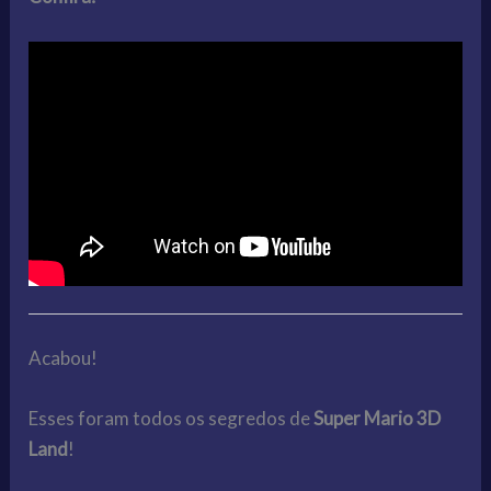
Acabou!
Esses foram todos os segredos de
Super Mario 3D
Land
!