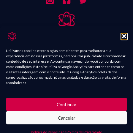
Sobre Nós
Contato
Utilizamos cookies e tecnologias semelhantes para melhorar a sua
experiência em nossas plataformas, personalizar publicidade e recomendar
Política de Comentários
conteúdo de seu interesse. Ao continuar navegando, você concorda com
estas condições. Este site utiliza o Google Analytics para entender como os
Política de Privacidade
visitantes interagem com o conteúdo. O Google Analytics coleta dados
como localização aproximada, páginas visitadas e duração da visita, de forma
Termos e condições
anonimizada.
O conteúdo presente nas postagens, como imagens de filmes,
Continuar
séries, quadrinhos, mangás e vídeos são marcas registradas e seus
Cancelar
direitos são de seus respectivos proprietários. | Copyright ©
2025 Geek Quântico
Política de Privacidade
Política de Privacidade