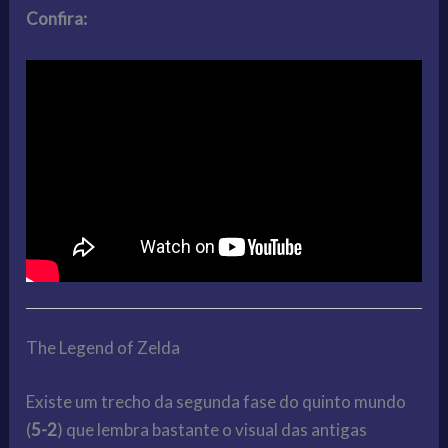
Confira:
The Legend of Zelda
Existe um trecho da segunda fase do quinto mundo
(
5-2
) que lembra bastante o visual das antigas