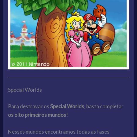
Special Worlds
Para destravar os
Special Worlds
, basta completar
os oito primeiros mundos!
Nesses mundos encontramos todas as fases