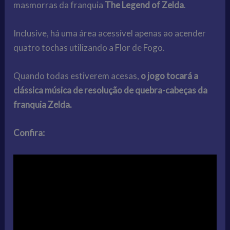
masmorras da franquia
The Legend of Zelda
.
Inclusive, há uma área acessível apenas ao acender
quatro tochas utilizando a Flor de Fogo.
Quando todas estiverem acesas,
o jogo tocará a
clássica música de resolução de quebra-cabeças da
franquia Zelda.
Confira: