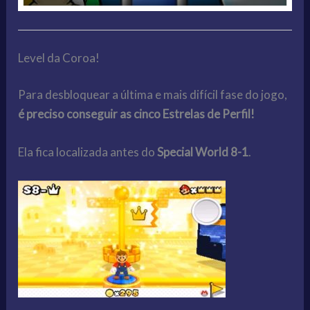
Level da Coroa!
Para desbloquear a última e mais difícil fase do jogo,
é preciso conseguir as cinco Estrelas de Perfil!
Ela fica localizada antes do
Special World 8-1
.