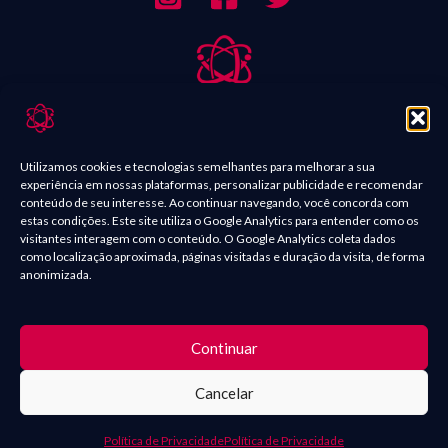
Sobre Nós
Contato
Utilizamos cookies e tecnologias semelhantes para melhorar a sua
experiência em nossas plataformas, personalizar publicidade e recomendar
Política de Comentários
conteúdo de seu interesse. Ao continuar navegando, você concorda com
estas condições. Este site utiliza o Google Analytics para entender como os
Política de Privacidade
visitantes interagem com o conteúdo. O Google Analytics coleta dados
como localização aproximada, páginas visitadas e duração da visita, de forma
Termos e condições
anonimizada.
O conteúdo presente nas postagens, como imagens de filmes,
Continuar
séries, quadrinhos, mangás e vídeos são marcas registradas e seus
Cancelar
direitos são de seus respectivos proprietários. | Copyright ©
2025 Geek Quântico
Política de Privacidade
Política de Privacidade