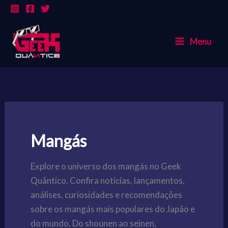
Ir
para
o
Menu
conteúdo
Mangás
Explore o universo dos mangás no Geek
Quântico. Confira notícias, lançamentos,
análises, curiosidades e recomendações
sobre os mangás mais populares do Japão e
do mundo. Do shounen ao seinen,