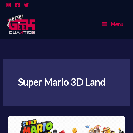
Ir
para
o
Menu
conteúdo
Super Mario 3D Land