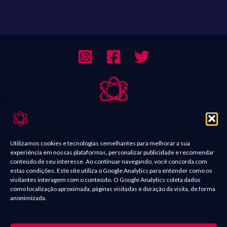
Sobre Nós
Contato
Utilizamos cookies e tecnologias semelhantes para melhorar a sua
experiência em nossas plataformas, personalizar publicidade e recomendar
Política de Comentários
conteúdo de seu interesse. Ao continuar navegando, você concorda com
estas condições. Este site utiliza o Google Analytics para entender como os
Política de Privacidade
visitantes interagem com o conteúdo. O Google Analytics coleta dados
como localização aproximada, páginas visitadas e duração da visita, de forma
Termos e condições
anonimizada.