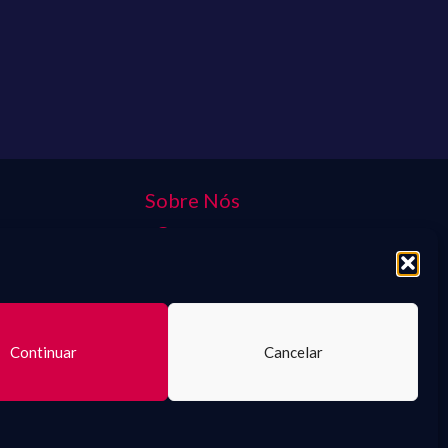
Sobre Nós
Contato
Política de Comentários
Política de Privacidade
Termos e condições
Continuar
Cancelar
 seus direitos são de seus respectivos proprietários. |