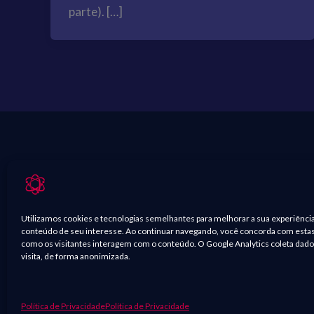
parte). […]
Utilizamos cookies e tecnologias semelhantes para melhorar a sua experiênci
conteúdo de seu interesse. Ao continuar navegando, você concorda com estas c
como os visitantes interagem com o conteúdo. O Google Analytics coleta dados
visita, de forma anonimizada.
O conteúdo presente nas postagens, como imagens de fil
Política de Privacidade
Política de Privacidade