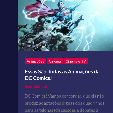
Animações
Cinema
Cinema e TV
Essas São Todas as Animações da
DC Comics!
Geek Quântico
DC Comics! Vamos concordar, que ela não
produz adaptações dignas dos quadrinhos
para as telonas (discussões e debates à