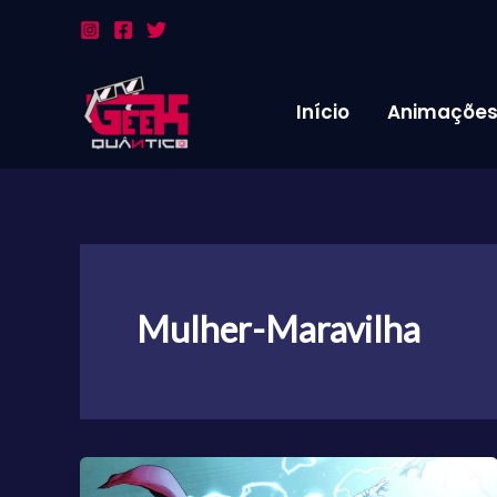
Ir
para
o
conteúdo
Início
Animaçõe
Mulher-Maravilha