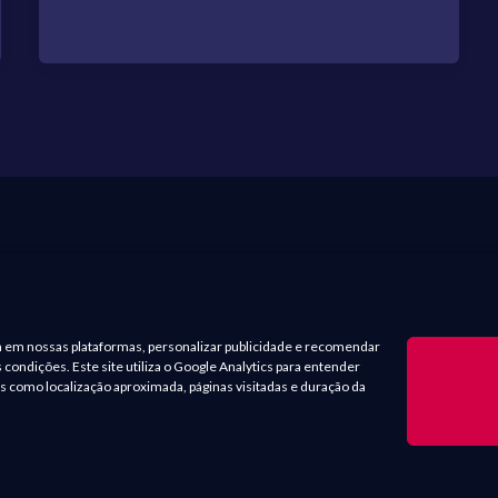
a em nossas plataformas, personalizar publicidade e recomendar
ondições. Este site utiliza o Google Analytics para entender
 como localização aproximada, páginas visitadas e duração da
mes, séries, quadrinhos, mangás e vídeos são marcas registradas e
Copyright © 2025 Geek Quântico