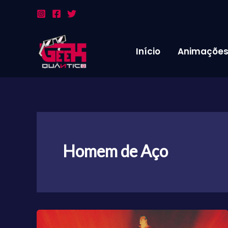
Ir
para
o
conteúdo
Início
Animaçõe
Homem de Aço