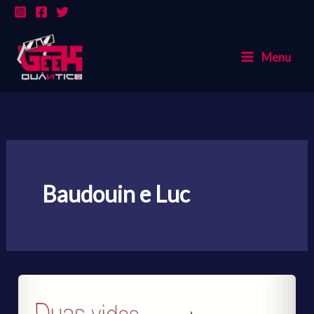
Ir
para
o
Menu
conteúdo
Baudouin e Luc