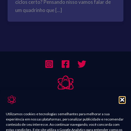
ciclos certo? Pensando nisso vamos falar de
um quadrinho que […]
Sobre Nós
Contato
Utilizamos cookies e tecnologias semelhantes para melhorar a sua
experiência em nossas plataformas, personalizar publicidade e recomendar
Política de Comentários
conteúdo de seu interesse. Ao continuar navegando, você concorda com
estas condições. Este site utiliza o Google Analytics para entender como os