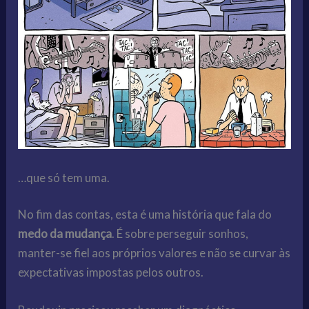
…que só tem uma.
No fim das contas, esta é uma história que fala do
medo da mudança
. É sobre perseguir sonhos,
manter-se fiel aos próprios valores e não se curvar às
expectativas impostas pelos outros.