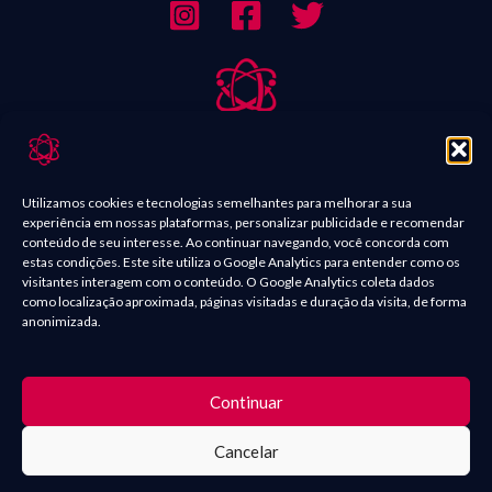
Sobre Nós
Contato
Utilizamos cookies e tecnologias semelhantes para melhorar a sua
experiência em nossas plataformas, personalizar publicidade e recomendar
Política de Comentários
conteúdo de seu interesse. Ao continuar navegando, você concorda com
estas condições. Este site utiliza o Google Analytics para entender como os
Política de Privacidade
visitantes interagem com o conteúdo. O Google Analytics coleta dados
como localização aproximada, páginas visitadas e duração da visita, de forma
Termos e condições
anonimizada.
O conteúdo presente nas postagens, como imagens de filmes,
Continuar
séries, quadrinhos, mangás e vídeos são marcas registradas e seus
Cancelar
direitos são de seus respectivos proprietários. | Copyright ©
2025 Geek Quântico