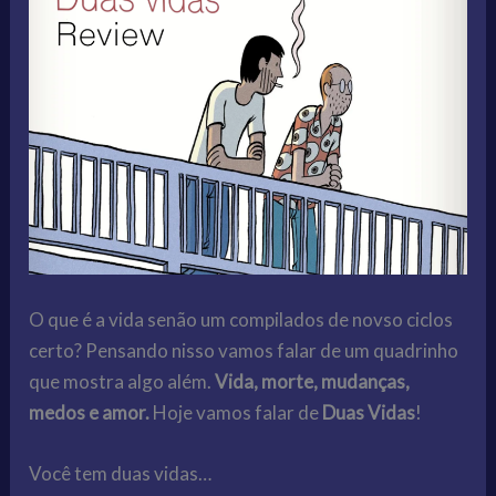
O que é a vida senão um compilados de novso ciclos
certo? Pensando nisso vamos falar de um quadrinho
que mostra algo além.
Vida, morte, mudanças,
medos e amor.
Hoje vamos falar de
Duas Vidas
!
Você tem duas vidas…