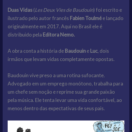
Duas Vidas
(
Les Deux Vies de Baudouin
) foi escrito e
ilustrado pelo autor francês
Fabien Toulmé
e lançado
originalmente em 2017. Aqui no Brasil ele é
distribuido pela
Editora Nemo.
A obra conta a história de
Baudouin
e
Luc
, dois
irmãos que levam vidas completamente opostas.
Baudouin vive preso a uma rotina sufocante.
Advogado em um emprego monótono, trabalha para
um chefe sem noção e reprime sua grande paixão
pela música. Ele tenta levar uma vida confortável, ao
menos dentro das expectativas de seus pais.