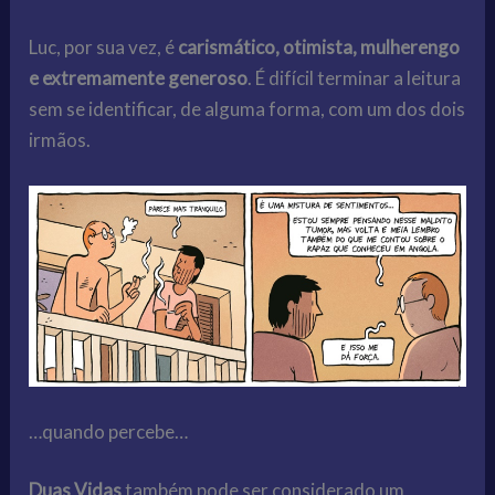
Luc, por sua vez, é
carismático, otimista, mulherengo
e extremamente generoso
. É difícil terminar a leitura
sem se identificar, de alguma forma, com um dos dois
irmãos.
…quando percebe…
Duas Vidas
também pode ser considerado um