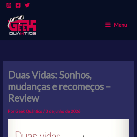
Ir
para
o
Menu
conteúdo
Duas Vidas: Sonhos,
mudanças e recomeços –
Review
Por
Geek Quântico
/
3 de junho de 2026