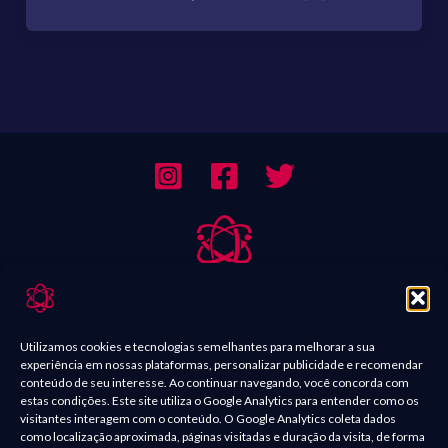
Sobre Nós
Contato
Utilizamos cookies e tecnologias semelhantes para melhorar a sua
experiência em nossas plataformas, personalizar publicidade e recomendar
Política de Comentários
conteúdo de seu interesse. Ao continuar navegando, você concorda com
estas condições. Este site utiliza o Google Analytics para entender como os
Política de Privacidade
visitantes interagem com o conteúdo. O Google Analytics coleta dados
como localização aproximada, páginas visitadas e duração da visita, de forma
Termos e condições