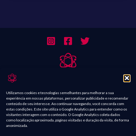
Sobre Nós
Contato
Utilizamos cookies e tecnologias semelhantes para melhorar a sua
experiência em nossas plataformas, personalizar publicidade e recomendar
Política de Comentários
conteúdo de seu interesse. Ao continuar navegando, você concorda com
estas condições. Este site utiliza o Google Analytics para entender como os
Política de Privacidade
visitantes interagem com o conteúdo. O Google Analytics coleta dados
como localização aproximada, páginas visitadas e duração da visita, de forma
Termos e condições
anonimizada.