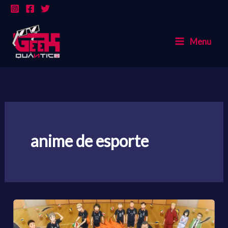
Ir
para
o
Menu
conteúdo
anime de esporte