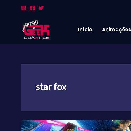
Ir
para
o
conteúdo
Início
Animaçõe
star fox