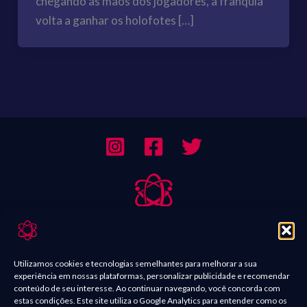
chegando às mãos dos jogadores, a franquia
volta a ganhar os holofotes […]
Sobre Nós
Contato
Utilizamos cookies e tecnologias semelhantes para melhorar a sua
experiência em nossas plataformas, personalizar publicidade e recomendar
Política de Comentários
conteúdo de seu interesse. Ao continuar navegando, você concorda com
estas condições. Este site utiliza o Google Analytics para entender como os
Política de Privacidade