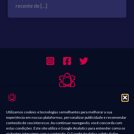
recente de […]
Sobre Nós
Contato
Utilizamos cookies e tecnologias semelhantes para melhorar a sua
experiência em nossas plataformas, personalizar publicidade e recomendar
Política de Comentários
conteúdo de seu interesse. Ao continuar navegando, você concorda com
estas condições. Este site utiliza o Google Analytics para entender como os
Política de Privacidade
visitantes interagem com o conteúdo. O Google Analytics coleta dados