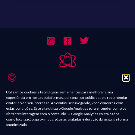
Sobre Nós
Contato
Utilizamos cookies e tecnologias semelhantes para melhorar a sua
experiência em nossas plataformas, personalizar publicidade e recomendar
Política de Comentários
conteúdo de seu interesse. Ao continuar navegando, você concorda com
estas condições. Este site utiliza o Google Analytics para entender como os
Política de Privacidade
visitantes interagem com o conteúdo. O Google Analytics coleta dados
como localização aproximada, páginas visitadas e duração da visita, de forma
Termos e condições
anonimizada.