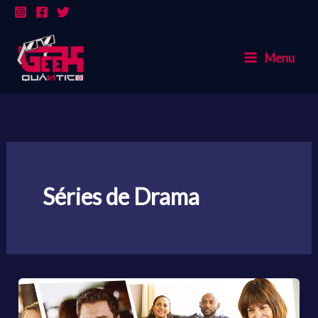
Ir
para
o
Menu
conteúdo
Séries de Drama