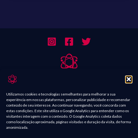
Sobre Nós
Contato
Utilizamos cookies e tecnologias semelhantes para melhorar a sua
experiência em nossas plataformas, personalizar publicidade e recomendar
Política de Comentários
conteúdo de seu interesse. Ao continuar navegando, você concorda com
estas condições. Este site utiliza o Google Analytics para entender como os
Política de Privacidade
visitantes interagem com o conteúdo. O Google Analytics coleta dados
como localização aproximada, páginas visitadas e duração da visita, de forma
Termos e condições
anonimizada.