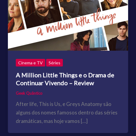
Cinema e TV
Séries
A Million Little Things e o Drama de
Continuar Vivendo – Review
Geek Quântico
After life, This is Us, e Greys Anatomy são
alguns dos nomes famosos dentro das séries
dramáticas, mas hoje vamos […]