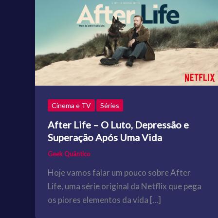
Cinema e TV
Séries
After Life – O Luto, Depressão e
Superação Após Uma Vida
Geek Quântico
Hoje vamos falar um pouco sobre After
Life, uma série original da Netflix que pega
os piores elementos da vida […]