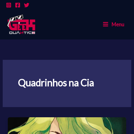
Ir
para
o
Menu
conteúdo
Quadrinhos na Cia