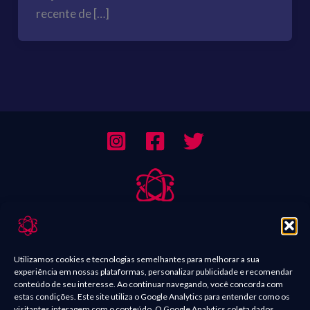
recente de […]
Sobre Nós
Contato
Utilizamos cookies e tecnologias semelhantes para melhorar a sua
experiência em nossas plataformas, personalizar publicidade e recomendar
Política de Comentários
conteúdo de seu interesse. Ao continuar navegando, você concorda com
estas condições. Este site utiliza o Google Analytics para entender como os
Política de Privacidade
visitantes interagem com o conteúdo. O Google Analytics coleta dados