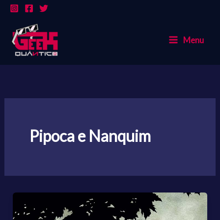
Ir
para
o
Menu
conteúdo
Pipoca e Nanquim