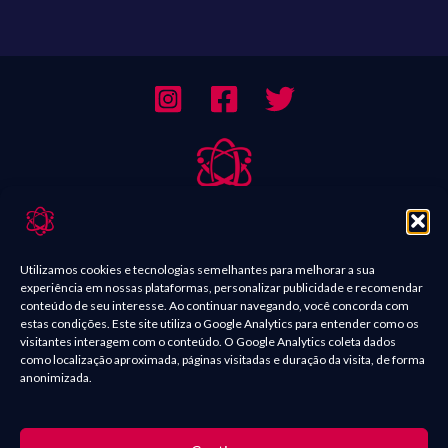
Sobre Nós
Contato
Utilizamos cookies e tecnologias semelhantes para melhorar a sua
experiência em nossas plataformas, personalizar publicidade e recomendar
Política de Comentários
conteúdo de seu interesse. Ao continuar navegando, você concorda com
estas condições. Este site utiliza o Google Analytics para entender como os
Política de Privacidade
visitantes interagem com o conteúdo. O Google Analytics coleta dados
como localização aproximada, páginas visitadas e duração da visita, de forma
Termos e condições
anonimizada.