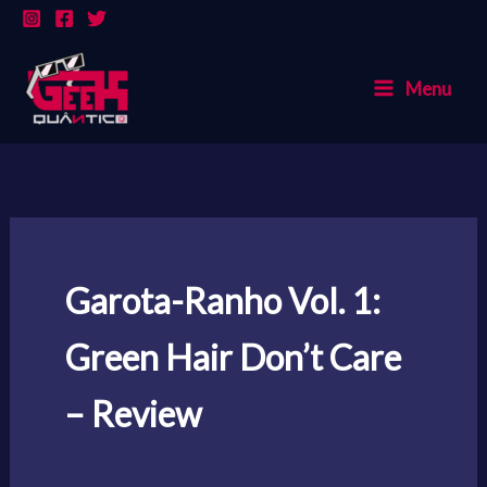
Ir
para
o
Menu
conteúdo
Garota-Ranho Vol. 1:
Green Hair Don’t Care
– Review