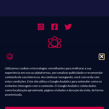
Sobre Nós
Contato
Utilizamos cookies e tecnologias semelhantes para melhorar a sua
experiência em nossas plataformas, personalizar publicidade e recomendar
Política de Comentários
conteúdo de seu interesse. Ao continuar navegando, você concorda com
estas condições. Este site utiliza o Google Analytics para entender como os
Política de Privacidade
visitantes interagem com o conteúdo. O Google Analytics coleta dados
como localização aproximada, páginas visitadas e duração da visita, de forma
Termos e condições
anonimizada.