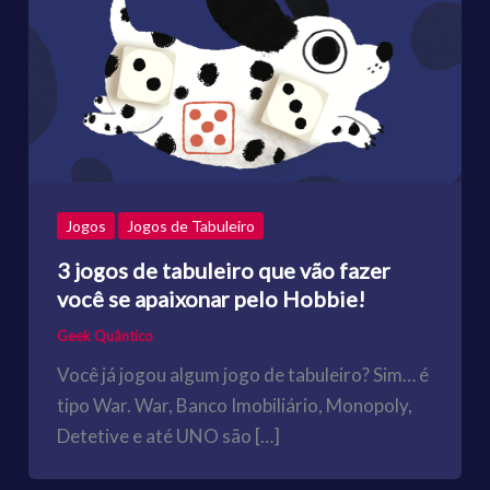
Jogos
Jogos de Tabuleiro
3 jogos de tabuleiro que vão fazer
você se apaixonar pelo Hobbie!
Geek Quântico
Você já jogou algum jogo de tabuleiro? Sim… é
tipo War. War, Banco Imobiliário, Monopoly,
Detetive e até UNO são […]