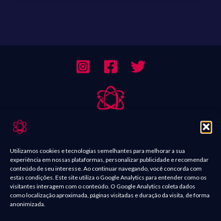
Sobre Nós
Contato
Utilizamos cookies e tecnologias semelhantes para melhorar a sua
experiência em nossas plataformas, personalizar publicidade e recomendar
Política de Comentários
conteúdo de seu interesse. Ao continuar navegando, você concorda com
estas condições. Este site utiliza o Google Analytics para entender como os
Política de Privacidade
visitantes interagem com o conteúdo. O Google Analytics coleta dados
como localização aproximada, páginas visitadas e duração da visita, de forma
Termos e condições
anonimizada.