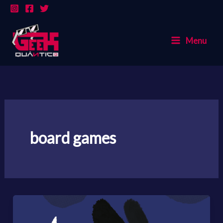
Ir
para
o
Menu
conteúdo
board games