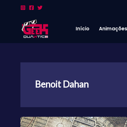
Ir
para
o
conteúdo
Início
Animaçõe
Benoit Dahan