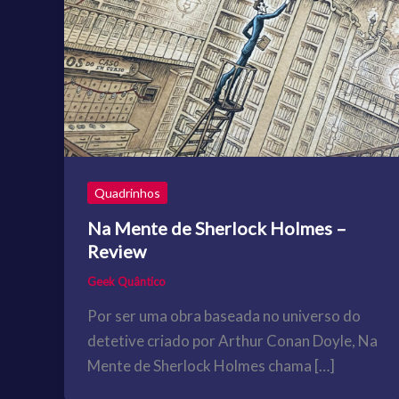
Quadrinhos
Na Mente de Sherlock Holmes –
Review
Geek Quântico
Por ser uma obra baseada no universo do
detetive criado por Arthur Conan Doyle, Na
Mente de Sherlock Holmes chama […]